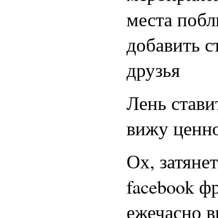
места побл
добавить с
друзья
Лень ставит
вижу ценн
Ох, затяне
facebook ф
ежечасно 