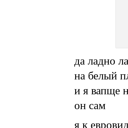
да ладно л
на белый п
и я вапще 
он сам
я к еврови