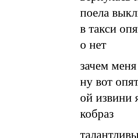
поела выкл
в такси оп
о нет
зачем меня
ну вот опя
ой извини 
кобраз
талантливы