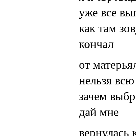
уже все вы
как там зов
кончал
от матерья
нельзя всю
зачем выбр
дай мне
вернулась 