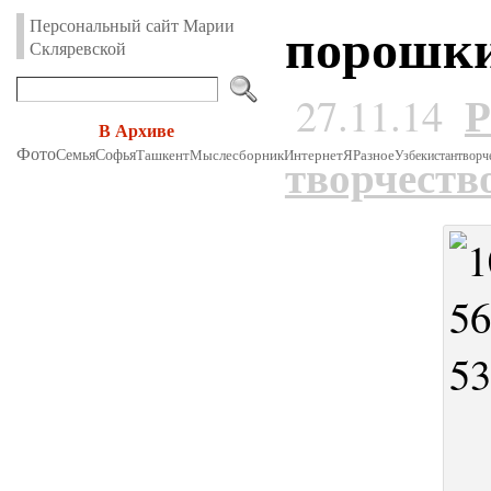
порошки
Персональный сайт Марии
Скляревской
Р
27.11.14
В Архиве
Фото
Семья
Софья
Ташкент
Мыслесборник
Интернет
творчеств
Я
Разное
Узбекистан
творч