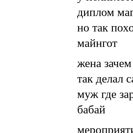
диплом маг
но так пох
майнгот
жена зачем
так делал с
муж где за
бабай
мероприят