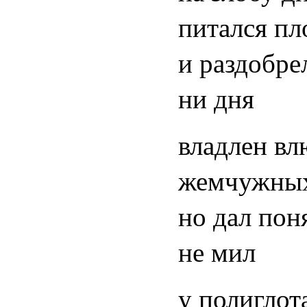
питался пл
и раздобре
ни дня
владлен вл
жемчужных
но дал пон
не мил
у полиглот