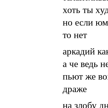
хоть ты ху
но если юм
то нет
аркадий ка
а че ведь н
пьют же во
драже
на злобу д