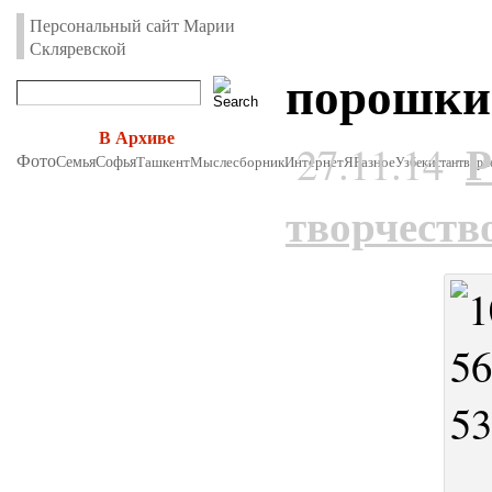
Персональный сайт Марии
Скляревской
порошки
В Архиве
Р
27.11.14
Фото
Семья
Софья
Ташкент
Мыслесборник
Интернет
Я
Разное
Узбекистан
творч
творчеств