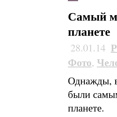
Самый мо
планете
Р
28.01.14
Фото
Чел
,
Однажды, в
были самы
планете.