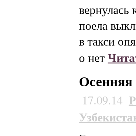
вернулась 
поела выкл
в такси оп
Чита
о нет
Осенняя 
Р
17.09.14
Узбекиста