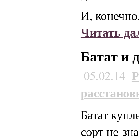
И, конечно
Читать д
Батат и 
Р
05.02.14
расстанов
Батат купл
сорт не зн