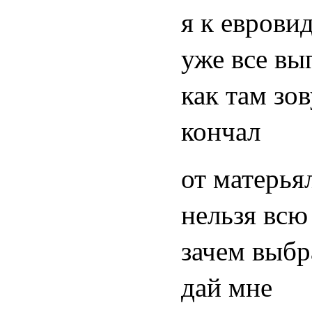
я к еврови
уже все вы
как там зов
кончал
от матерья
нельзя всю
зачем выбр
дай мне