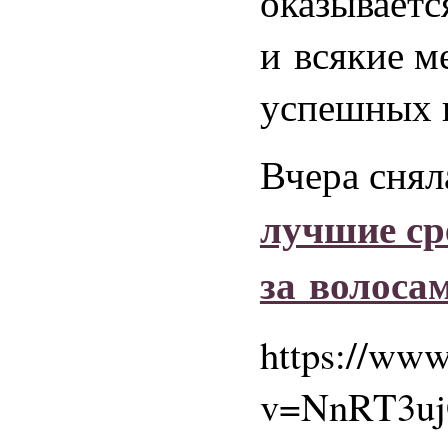
оказываетс
и всякие м
успешных 
Вчера снял
лучшие ср
за волосам
https://ww
v=NnRT3u