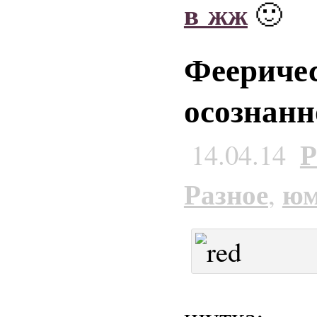
в жж
🙂
Фееричес
осознан
Р
14.04.14
Разное
юм
,