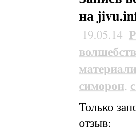
на jivu.in
Р
19.05.14
волшебст
материали
симорон
,
Только зап
отзыв: