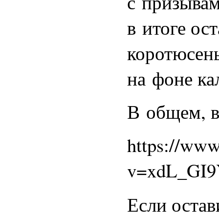
с призывам
в итоге ос
коротюсень
на фоне ка
В общем, в
https://ww
v=xdL_GI9
Если оста