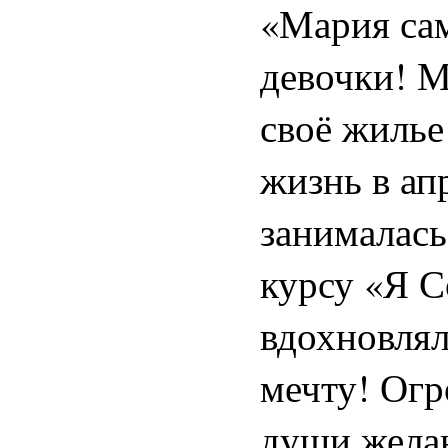
«Мария са
девочки! М
своё жилье
жизнь в ап
занималась
курсу «Я С
вдохновлял
мечту! Огр
души желаю