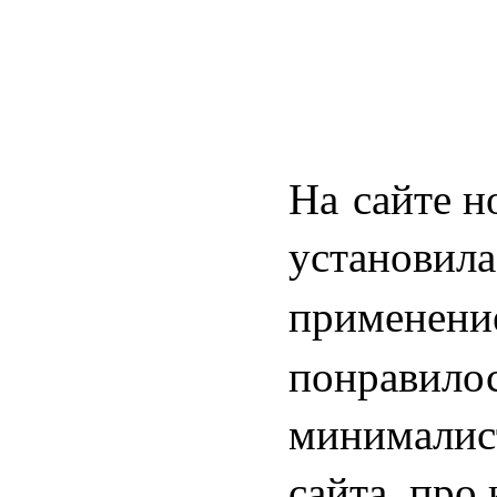
На сайте н
установила
применени
понравилос
минималис
сайта, про