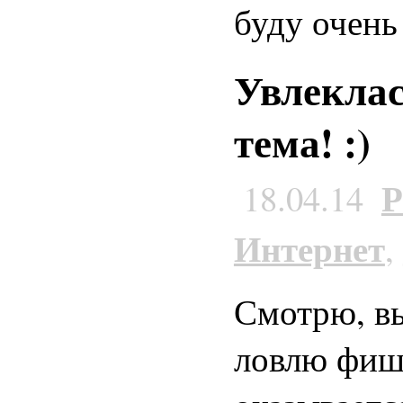
буду очень
Увлеклас
тема! :)
Р
18.04.14
Интернет
,
Смотрю, в
ловлю фишк