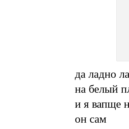
да ладно л
на белый п
и я вапще 
он сам