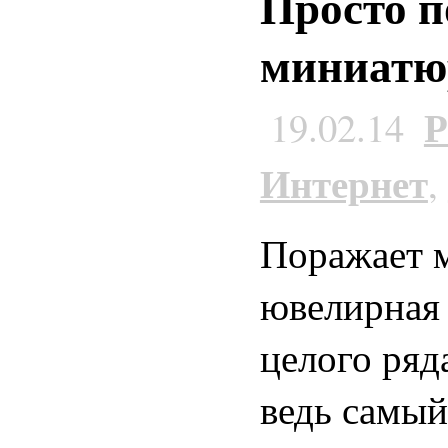
Просто п
миниатю
Р
19.02.14
Интернет
,
Поражает м
ювелирная 
целого ряд
ведь самый