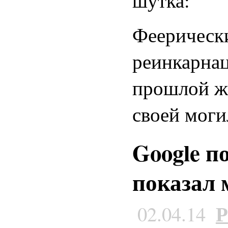
шутка:
Феерически
реинкарнац
прошлой ж
своей моги
Google п
показал 
Р
02.04.14