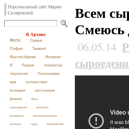
Всем сы
Персональный сайт Марии
Скляревской
Смеюсь д
В Архиве
Фото
Семья
Р
06.05.14
Софья
Ташкент
Мыслесборник
Интернет
сыроедени
Я
Разное
Узбекистан
творчество
Психономика
муж
путешествия
Кулинария
цветотерапия
Дневник
Юна
сыроедение
рецепты
размысли
материализация
питание
горы
волшебство