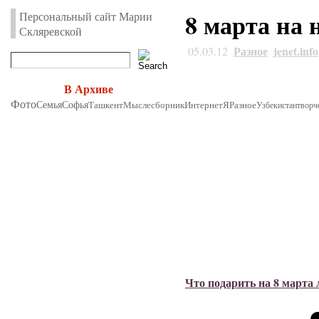
8 марта на 
Персональный сайт Марии
Скляревской
Разное
jenet.info
05.03.12
В Архиве
Фото
Семья
Софья
Ташкент
Мыслесборник
Интернет
Я
Разное
Узбекистан
творч
Что подарить на 8 марта