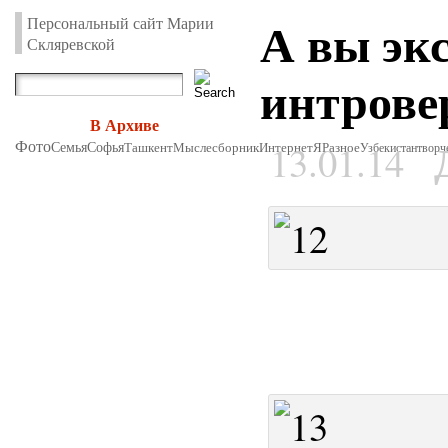
А вы эк
Персональный сайт Марии
Скляревской
интрове
В Архиве
Фото
13.01.14
Семья
Софья
Ташкент
Мыслесборник
Интернет
Я
Разное
Узбекистан
творч