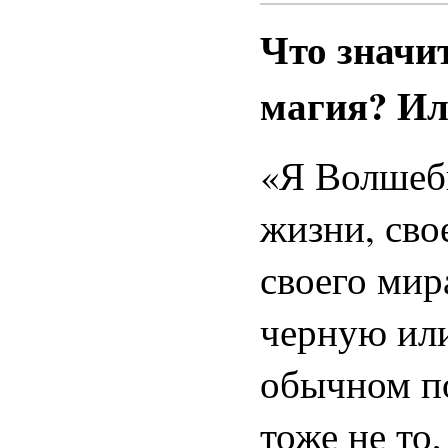
Что значи
магия? Ил
«Я Волшебн
жизни, сво
своего мир
черную ил
обычном по
тоже не то