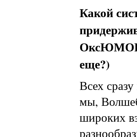
Какой сис
придержив
ОксЮМОРон
еще?)
Всех сразу
мы, Волше
широких в
разнообраз