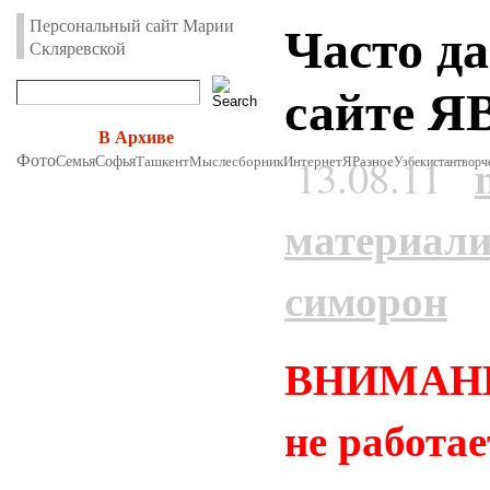
Часто д
Персональный сайт Марии
Скляревской
сайте Я
В Архиве
Фото
13.08.11
Семья
Софья
Ташкент
Мыслесборник
Интернет
Я
Разное
Узбекистан
творч
материали
симорон
ВНИМАНИЕ
не работа