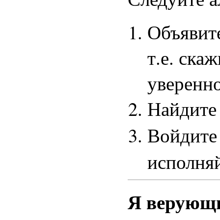
Объявит
т.е. ска
уверенно
Найдите
Войдите
исполня
Я верующи