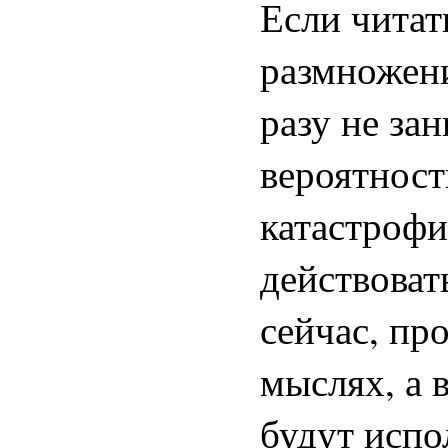
Если читат
размножени
разу не за
вероятность
катастрофи
действоват
сейчас, пр
мыслях, а 
будут испо