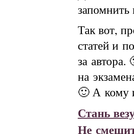
запомнить 
Так вот, п
статей и по
за автора.
на экзамен
🙂 А кому 
Стань вез
Не смешит