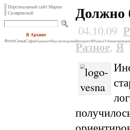
Должно 
Персональный сайт Марии
Скляревской
Р
04.10.09
В Архиве
Фото
Семья
Софья
Ташкент
Мыслесборник
Интернет
Разное
Я
Разное
Узбекистан
Я
творч
,
Ино
ста
лог
получилось
ориентиров