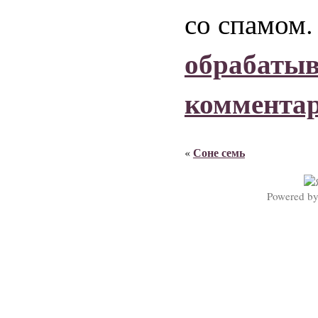
со спамом
обрабаты
коммента
Соне семь
«
Powered b