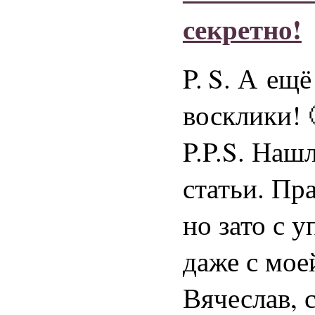
секретно!
P. S.
А ещё 
восклики! 
P.P.S. Наш
статьи. Пр
но зато с 
даже с мое
Вячеслав, 