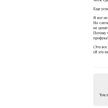
Еще успе
Я вот не
Но слегк
не ценят
Потому ч
профук
(Это все
(И это е
You 