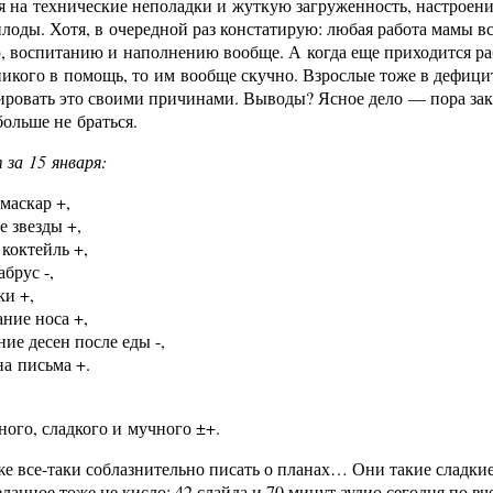
 на технические неполадки и жуткую загруженность, настроени
лоды. Хотя, в очередной раз констатирую: любая работа мамы вс
 воспитанию и наполнению вообще. А когда еще приходится раб
икого в помощь, то им вообще скучно. Взрослые тоже в дефицит
ровать это своими причинами. Выводы? Ясное дело — пора зак
ольше не браться.
 за 15 января:
маскар +,
 звезды +,
коктейль +,
абрус -,
ки +,
ние носа +,
ие десен после еды -,
а письма +.
ного, сладкого и мучного ±+.
же все-таки соблазнительно писать о планах… Они такие сладки
еланное тоже не кисло: 42 слайда и 70 минут аудио сегодня по в