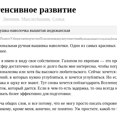
енсивное развитие
Дневник
Мыслесборник
Семья
4
,
,
Я
Разное
Узбекистан
творчество
Психономика
муж
путешествия
Кулинария
цветотерапия
Днев
ональная ручная вышивка наволочки. Один из самых красивых п
нее.
 я имею в виду свое собственное. Галопом по европам — это пр
сфер достаточно сильно и долго были мне интересны, чтобы пог
онализма или хотя бы высокого любительского. Сейчас хочется п
ний, в которых нужно углубляться, и хочется углубляться. Но 
рака и щуку все знают. Тут снова хочется поблагодарить Вселен
ок, который дается. Если в чем-то есть задержка, то она всегда 
вать более эффективно для подготовки.
ча общих слов, и все потому, что не могу просто писать откров
никому, кроме меня, конечно, не понятно. Уж простите, какой-то 