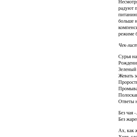
Несмотря
радуют п
питанию,
больше н
компенси
режиме б
Чек-лист
Сурья на
Рождение
Зеленый 
Жевать з
Пророст
Промыва
Полоскан
Ответы н
Без чая -.
Без жаре
Ах, как 
Хотя, сд