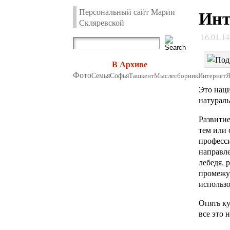
Инт
Персональный сайт Марии
Скляревской
16.01.1
В Архиве
Фото
Семья
Софья
Ташкент
Мыслесборник
Интернет
Это наци
натураль
Развитие
тем или 
професси
направле
лебедя, 
промежут
использо
Опять ку
все это 