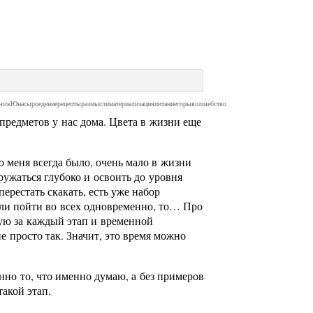
ник
Юна
сыроедение
рецепты
размысли
материализация
питание
горы
волшебство
редметов у нас дома. Цвета в жизни еще
о меня всегда было, очень мало в жизни
ружаться глубоко и освоить до уровня
ерестать скакать, есть уже набор
если пойти во всех одновременно, то… Про
ную за каждый этап и временной
не просто так. Значит, это время можно
енно то, что именно думаю, а без примеров
такой этап.