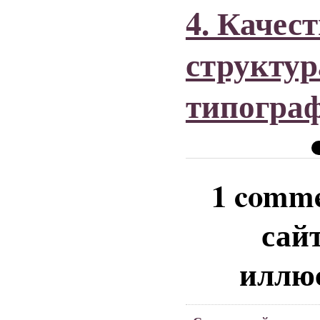
4. Качес
структур
типогра
1 comme
сайт
иллю