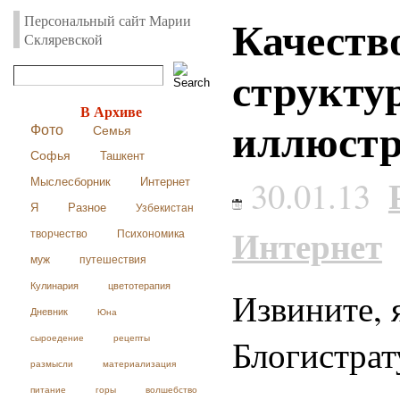
Качество
Персональный сайт Марии
Скляревской
структур
В Архиве
иллюстр
Фото
Семья
Софья
Ташкент
30.01.13
Мыслесборник
Интернет
Я
Разное
Узбекистан
Интернет
творчество
Психономика
муж
путешествия
Кулинария
цветотерапия
Извините, 
Дневник
Юна
Блогистрат
сыроедение
рецепты
размысли
материализация
питание
горы
волшебство