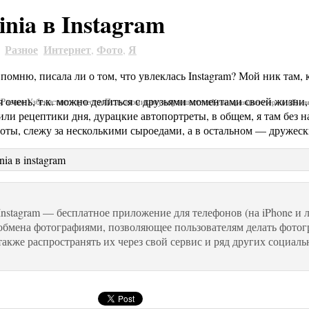
inia в Instagram
Разное
Интернет
Фото
Я
2
,
,
 помню, писала ли о том, что увлеклась Instagram? Мой ник там, ка
 очень, т.к. можно делиться с друзьями моментами своей жизни,
Я
Разное
Узбекистан
творчество
Психономика
муж
путешествия
Кулинария
цветотерапия
Днев
или рецептики дня, дурацкие автопортреты, в общем, я там без н
оты, слежу за несколькими сыроедами, а в остальном — дружес
Instagram — бесплатное приложение для телефонов (на iPhone и 
обмена фотографиями, позволяющее пользователям делать фотог
также распространять их через свой сервис и ряд других социаль