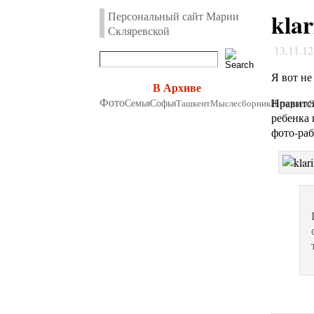
klar
Персональный сайт Марии
Скляревской
13.11.1
Я вот не
В Архиве
Фото
Нравится
Семья
Софья
Ташкент
Мыслесборник
Интернет
ребенка 
фото-раб