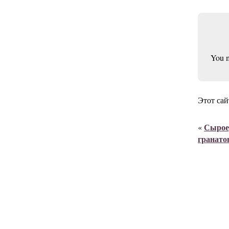
You 
Этот сай
Сыроед
«
гранато