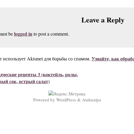
Leave a Reply
logged in
must be
to post a comment.
Узнайте, как обра
т использует Akismet для борьбы со спамом.
ческие рецепты 3 (коктейль, ролы,
вый сок, острый салат)
Powered by
WordPress
&
Atahualpa