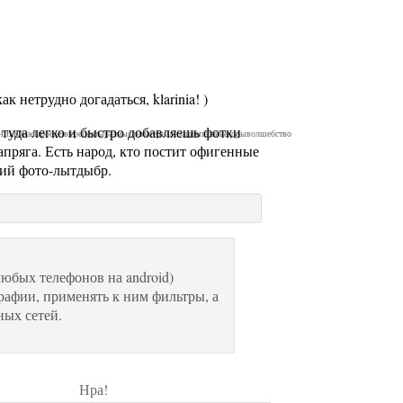
к нетрудно догадаться, klarinia! )
 туда легко и быстро добавляешь фотки
ник
Юна
сыроедение
рецепты
размысли
материализация
питание
горы
волшебство
апряга. Есть народ, кто постит офигенные
кий фото-лытдыбр.
любых телефонов на android)
рафии, применять к ним фильтры, а
ных сетей.
Нра!