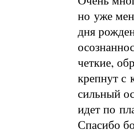
Очень мно
но уже мен
дня рожден
осознаннос
четкие, об
крепнут с 
сильный ос
идет по пл
Спасибо бо