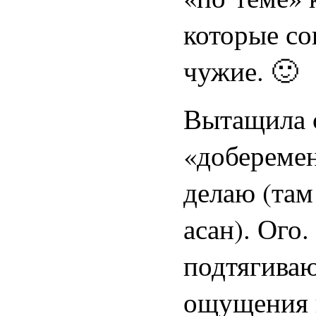
которые со
чужие. 🙂
Вытащила 
«доберемен
делаю (там
асан). Ого
подтягиваю
ощущения в