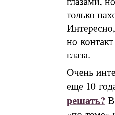
глазами, но
только нах
Интересно,
но контакт 
глаза.
Очень инте
еще 10 год
решать?
Во
«по теме» 