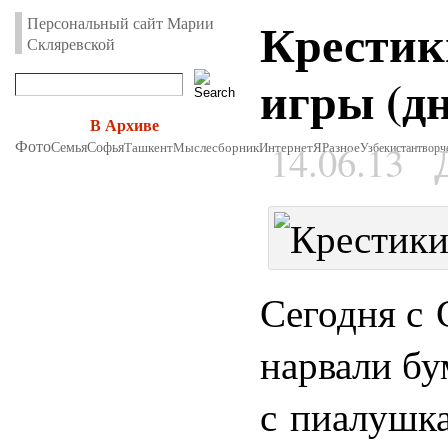
Крестик
Персональный сайт Марии
Скляревской
игры (дн
В Архиве
Фото
14.06.13
Семья
Софья
Ташкент
Мыслесборник
Интернет
Я
Разное
Узбекистан
творч
Сегодня с 
нарвали бу
с пиалушка