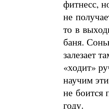
фитнесс, н
не получает
то в выход
баня. Сонь
залезает та
«ходит» ру
научим эти
не боится 
году.