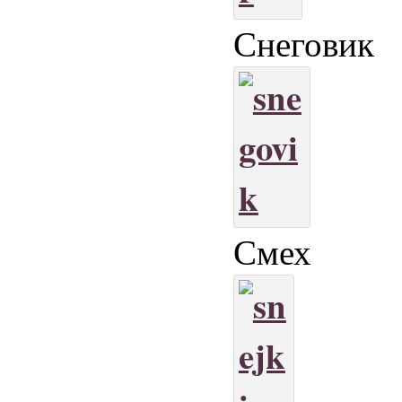
Снеговик
Смех