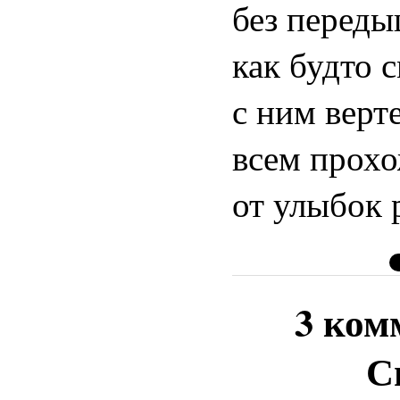
без переды
как будто 
с ним верте
всем прохо
от улыбок 
3 ком
С