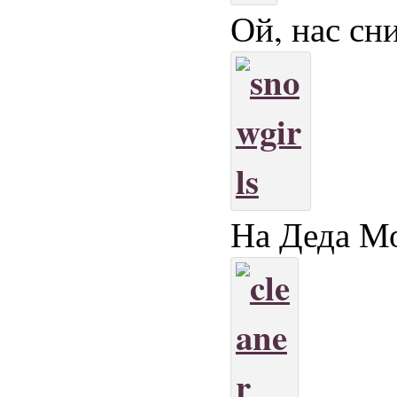
Ой, нас сн
На Деда М