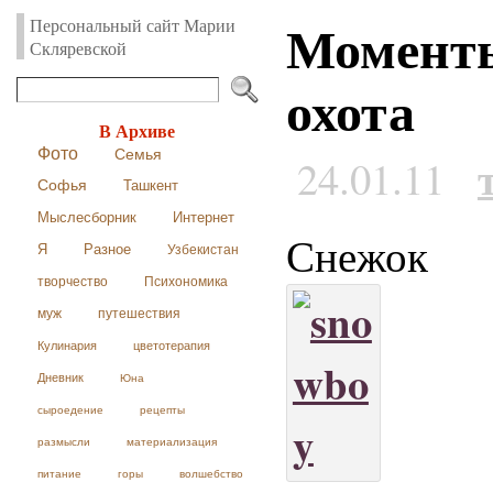
Моменты
Персональный сайт Марии
Скляревской
охота
В Архиве
Фото
Семья
24.01.11
Софья
Ташкент
Мыслесборник
Интернет
Снежок
Я
Разное
Узбекистан
творчество
Психономика
муж
путешествия
Кулинария
цветотерапия
Дневник
Юна
сыроедение
рецепты
размысли
материализация
питание
горы
волшебство