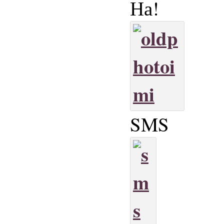
На!
SMS