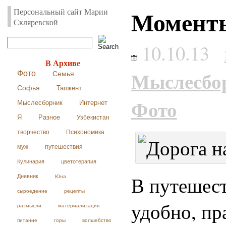
Моменты
Персональный сайт Марии
Скляревской
10.10.13
В Архиве
Мыслесбо
Фото
Семья
Софья
Ташкент
Фото
Мыслесборник
Интернет
Я
Разное
Узбекистан
творчество
Психономика
муж
путешествия
Кулинария
цветотерапия
В путешест
Дневник
Юна
сыроедение
рецепты
удобно, пр
размысли
материализация
питание
горы
волшебство