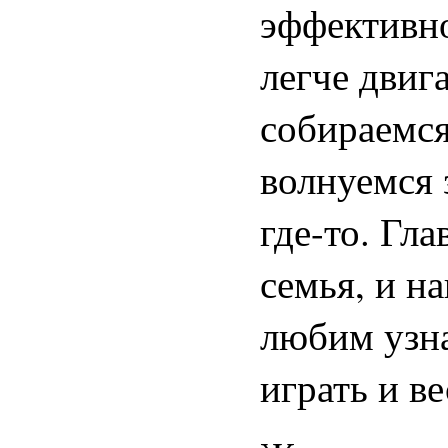
эффективно
легче двиг
собираемся
волнуемся 
где-то. Гл
семья, и н
любим узна
играть и ве