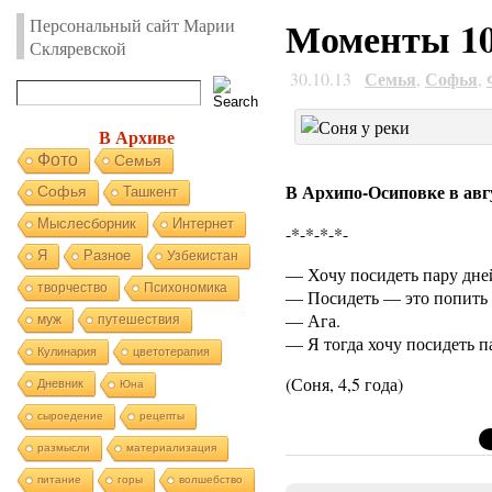
Моменты 1
Персональный сайт Марии
Скляревской
Семья
Софья
30.10.13
,
,
В Архиве
Фото
Семья
В Архипо-Осиповке в авг
Софья
Ташкент
Мыслесборник
Интернет
-*-*-*-*-
Я
Разное
Узбекистан
— Хочу посидеть пару дней
творчество
Психономика
— Посидеть — это попить 
— Ага.
муж
путешествия
— Я тогда хочу посидеть п
Кулинария
цветотерапия
(Соня, 4,5 года)
Дневник
Юна
сыроедение
рецепты
размысли
материализация
питание
горы
волшебство