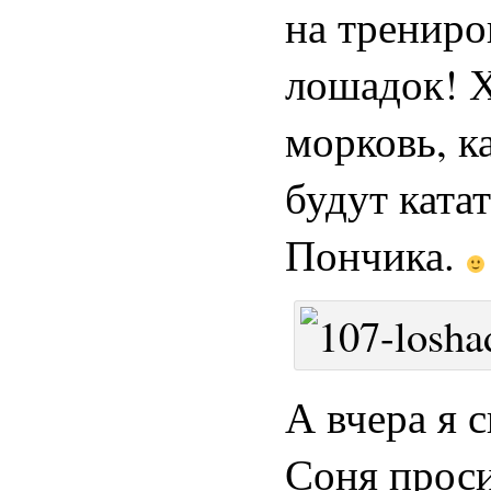
на трениро
лошадок! Х
морковь, к
будут ката
Пончика.
А вчера я 
Соня прос