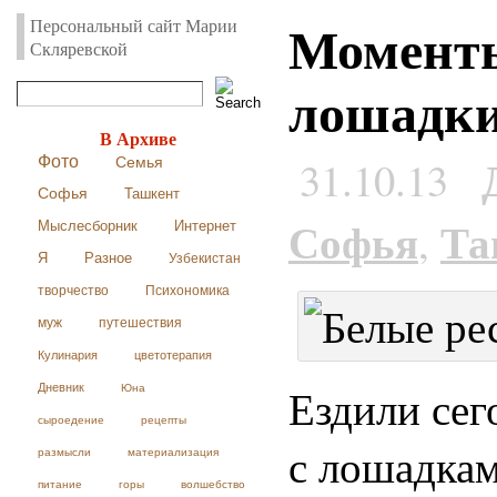
Моменты
Персональный сайт Марии
Скляревской
лошадк
В Архиве
31.10.13
Фото
Семья
Софья
Ташкент
Софья
Та
,
Мыслесборник
Интернет
Я
Разное
Узбекистан
творчество
Психономика
муж
путешествия
Кулинария
цветотерапия
Ездили сег
Дневник
Юна
сыроедение
рецепты
с лошадкам
размысли
материализация
питание
горы
волшебство