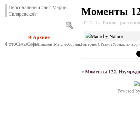
Моменты 12
Персональный сайт Марии
Скляревской
Разное
растени
02.07.14
В Архиве
Фото
Семья
Софья
Ташкент
Мыслесборник
Интернет
Я
Разное
Узбекистан
творч
Моменты 122. Изумруд
«
Powered b