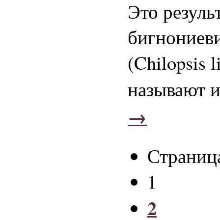
Это резуль
бигнониеви
(Chilopsis 
называют 
→
Страница
1
2