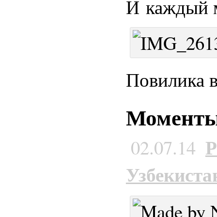
И каждый м
Повилика 
Моменты 
Р
02.07.14
Узбекиста