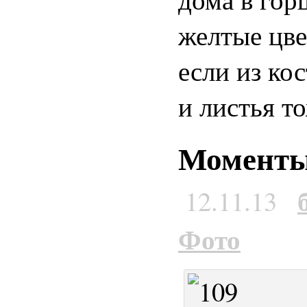
желтые цве
если из ко
и листья т
Моменты
12.11.13
Фото