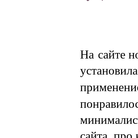
На сайте н
установила
применени
понравилос
минималис
сайта, про