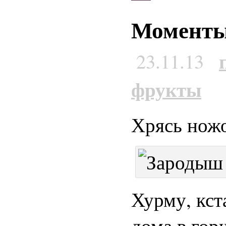
Моменты
23.11.13
фрукты
Хрясь нож
Хурму, кст
дома в гор