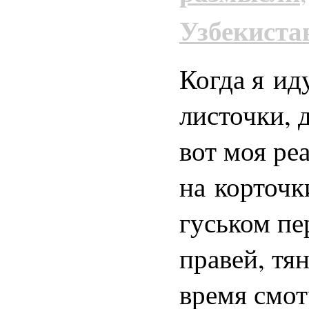
Узбекиста
Когда я ид
листочки, 
вот моя ре
на корточк
гуськом пе
правей, тян
время смот