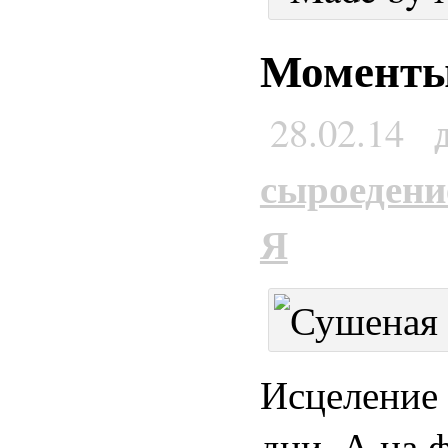
Моменты 
28.02.14
сыроедени
Я
Исцеление 
дни. А на 