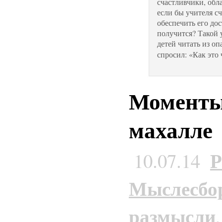
счастливчики, обл
если бы учителя с
обеспечить его до
получится? Такой 
детей читать из о
спросил: «Как это 
Моменты
махалле
Р
10.07.14
Мыслесбо
размысли