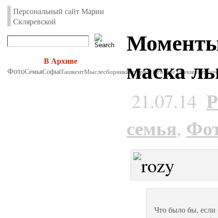
Персональный сайт Марии
Скляревской
Моменты 
маска ль
В Архиве
Фото
Семья
Софья
Ташкент
Мыслесборник
Интернет
Я
Разное
Узбекистан
творч
Р
21.07.14
семья
Фо
,
Что было бы, если