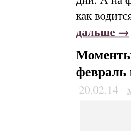
как водитс
дальше →
Моменты 
февраль 
20.02.14