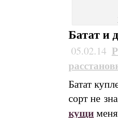
Батат и 
Р
05.02.14
расстанов
Батат купл
сорт не зн
кущи
меня