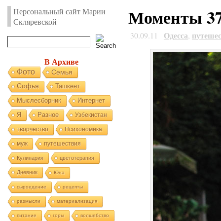
Моменты 37
Персональный сайт Марии
Скляревской
Одесса
путеше
30.09.11
,
В Архиве
Фото
Семья
Софья
Ташкент
Мыслесборник
Интернет
Я
Разное
Узбекистан
творчество
Психономика
муж
путешествия
Кулинария
цветотерапия
Дневник
Юна
сыроедение
рецепты
размысли
материализация
питание
горы
волшебство