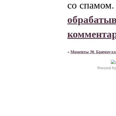
со спамом
обрабаты
коммента
Моменты 38. Бричмулла
«
Powered b