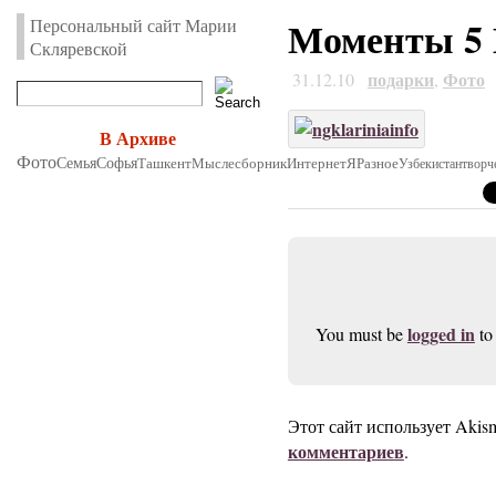
Моменты 5 
Персональный сайт Марии
Скляревской
подарки
Фото
31.12.10
,
В Архиве
Фото
Семья
Софья
Ташкент
Мыслесборник
Интернет
Я
Разное
Узбекистан
творч
logged in
You must be
to
Этот сайт использует Akis
комментариев
.