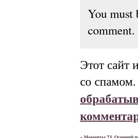
You must
comment.
Этот сайт 
со спамом
обрабаты
коммента
Моменты 73. Осенний п
«