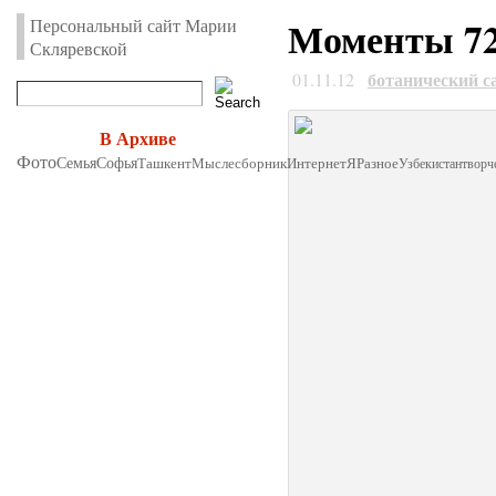
Моменты 72.
Персональный сайт Марии
Скляревской
ботанический с
01.11.12
В Архиве
Фото
Семья
Софья
Ташкент
Мыслесборник
Интернет
Я
Разное
Узбекистан
творч