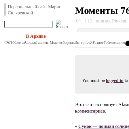
Моменты 76
Персональный сайт Марии
Скляревской
кошки
Россия
09.11.12
,
,
В Архиве
Фото
Семья
Софья
Ташкент
Мыслесборник
Интернет
Я
Разное
Узбекистан
творч
logged in
You must be
to
Этот сайт использует Akis
комментариев
.
Сукок — поймай солнц
«