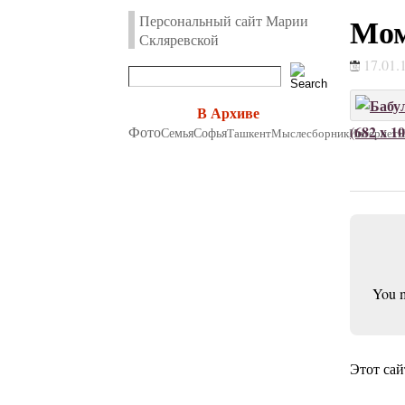
Мом
Персональный сайт Марии
Скляревской
17.01.
В Архиве
(682 x 1
Фото
Семья
Софья
Ташкент
Мыслесборник
Интернет
You 
Этот сай