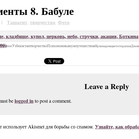
енты 8. Бабуле
Ташкент
творчество
Фото
11
,
,
000)
Я
Разное
Узбекистан
творчество
Психономика
муж
путешествия
Кулинария
цветотерапия
Днев
Leave a Reply
logged in
must be
to post a comment.
Узнайте, как обра
т использует Akismet для борьбы со спамом.