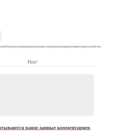
ник
Юна
сыроедение
рецепты
размысли
материализация
питание
горы
волшебство
Нра!
батываются ваши данные комментариев
.