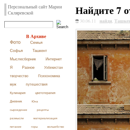
Найдите 7 о
Персональный сайт Марии
Скляревской
найди
Ташке
30.06.11
,
В Архиве
Фото
Семья
Софья
Ташкент
Мыслесборник
Интернет
Я
Разное
Узбекистан
творчество
Психономика
муж
путешествия
Кулинария
цветотерапия
Дневник
Юна
сыроедение
рецепты
размысли
материализация
питание
горы
волшебство