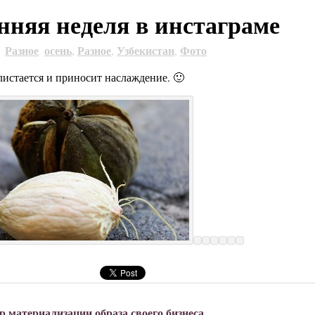
нняя неделя в инстаграме
Разное
осень
Разное
Узбекистан
Фото
4
,
,
,
листается и приносит наслаждение. 🙂
 материализации образа своего бизнеса