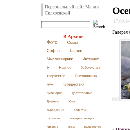
Осе
Персональный сайт Марии
Скляревской
17.09.1
Галерея 
В Архиве
Фото
Семья
Софья
Ташкент
Мыслесборник
Интернет
Я
Разное
Узбекистан
творчество
Психономика
муж
путешествия
Кулинария
цветотерапия
Дневник
Юна
сыроедение
рецепты
размысли
материализация
питание
горы
волшебство
Пример
«