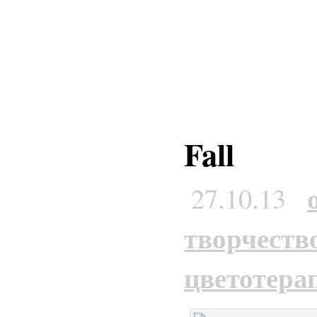
Fall
27.10.13
творчеств
цветотера