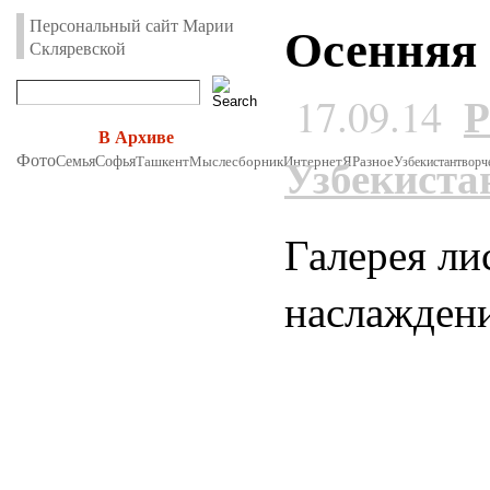
Осенняя 
Персональный сайт Марии
Скляревской
Р
17.09.14
В Архиве
Узбекиста
Фото
Семья
Софья
Ташкент
Мыслесборник
Интернет
Я
Разное
Узбекистан
творч
Галерея ли
наслажден