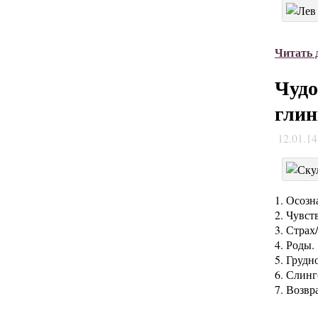
Читать
Чудо
гли
12.01.1
1. Осозн
2. Чувст
3. Страх
4. Роды.
5. Грудн
6. Слинг
7. Возв