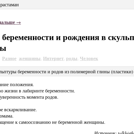
 дальше →
 беременности и рождения в скуль
ны
Разное
женщины
Интернет
роды
Человек
4
,
,
,
ание положения.
во жизни в лабиринте беременности.
/уверенность момента родов.
ое вскармливание.
омама.
ращение к самоосознанию не беременной женщины.
Источник: talkbirth.