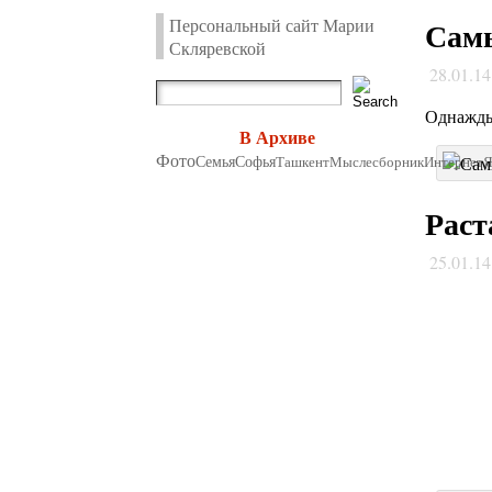
Персональный сайт Марии
Самы
Скляревской
28.01.1
Однажды
В Архиве
Фото
Семья
Софья
Ташкент
Мыслесборник
Интернет
Раст
25.01.1