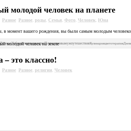
й молодой человек на планете
Разное
Разное
роды
Семья
Фото
Человек
Юна
4
,
,
,
,
,
, в момент вашего рождения, вы были самым молодым человеком
Я
Разное
Узбекистан
творчество
Психономика
муж
путешествия
Кулинария
цветотерапия
Днев
а – это классно!
Разное
Разное
религии
Человек
4
,
,