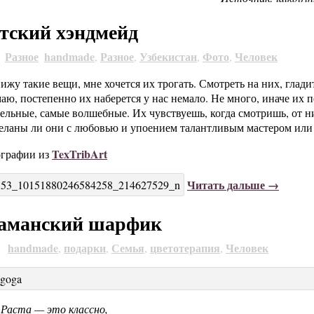
тский хэндмейд
Разное
handmade
Разное
Узбекистан
Фото
Человек
4
,
,
,
,
вижу такие вещи, мне хочется их трогать. Смотреть на них, глад
аю, постепенно их наберется у нас немало. Не много, иначе их 
ельные, самые волшебные. Их чувствуешь, когда смотришь, от н
деланы ли они с любовью и упоением талантливым мастером или
TexTribArt
ографии из
Читать дальше →
таманский шарфик
handmade
подарки
Семья
цветотерапия
Человек
9
,
,
,
,
Раста — это классно,