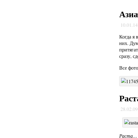
Азиа
10.01.1
Когда я 
них. Дум
притягат
сразу, с
Все фот
Рас
28.02.0
Раста… 