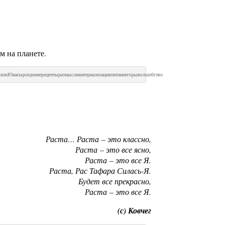
 на планете.
ник
Юна
сыроедение
рецепты
размысли
материализация
питание
горы
волшебство
Раста… Раста – это классно,
Раста – это все ясно,
Раста – это все Я.
Раста, Рас Тафара Силась-Я.
Будет все прекрасно,
Раста – это все Я.
(с) Ковчег