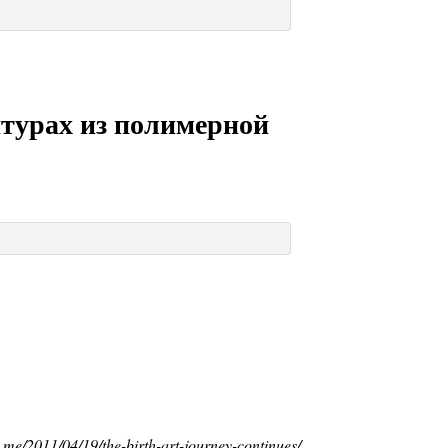
птурах из полимерной
me/2011/04/19/the-birth-art-journey-continues/