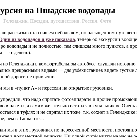
урсия на Пшадские водопады
Геленджик
Поездки
путешествия
Россия
Фото
2
,
,
,
,
аю рассказывать о нашем небольшом, но насыщенном путешест
Один из водопадов я уже показала
, теперь об экскурсии вообще
про водопады и не полностью, там слишком много пунктов, а пр
ы — отдельно).
 из Геленджика в комфортабельном автобусе, слушали историю 
лись прекрасными видами — для узбекистанцев видеть густые л
рной дороги не привычно.
 мы в «пункт А» и пересели на открытые грузовики.
упредили, что надо спрятать фотоаппараты и прочее промокающ
о в пакеты, а самим желательно остаться в купальниках. Очень 
 остался в туфлях и не спрятал их тоже, т.к. сохнет в Геленджике 
ьше, чем в Ташкенте…
али мы в этих грузовиках по пересеченной местности, постоянно
зжая в воду местной речужки. Ни одной сухой нитки на нас не о