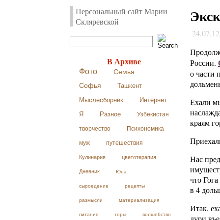
Персональный сайт Марии
Экск
Скляревской
24.07.1
Продолж
В Архиве
России.
Фото
Семья
о части 
дольмен
Софья
Ташкент
Мыслесборник
Интернет
Ехали мы
наслажда
Я
Разное
Узбекистан
краям го
творчество
Психономика
Приехали
муж
путешествия
Нас пред
Кулинария
цветотерапия
имуществ
Дневник
Юна
что Гога
сыроедение
рецепты
в 4 дол
размысли
материализация
Итак, ех
питание
горы
волшебство
дури въе