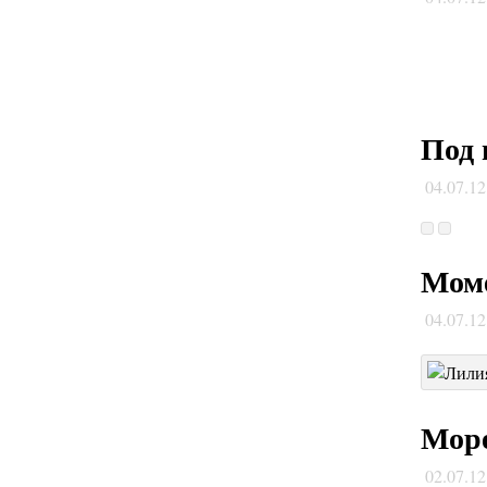
Под 
04.07.1
Моме
04.07.1
Море
02.07.1