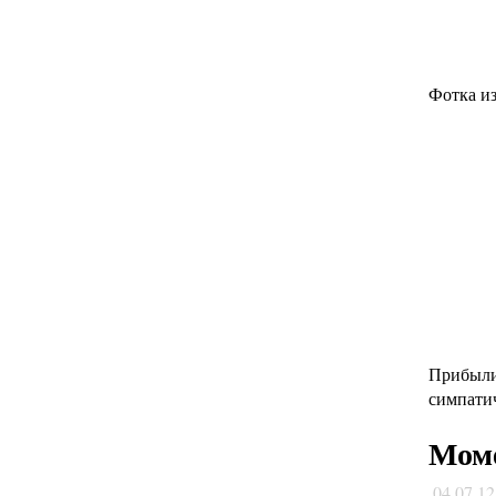
Фотка из
Прибыли 
симпати
Моме
04.07.1