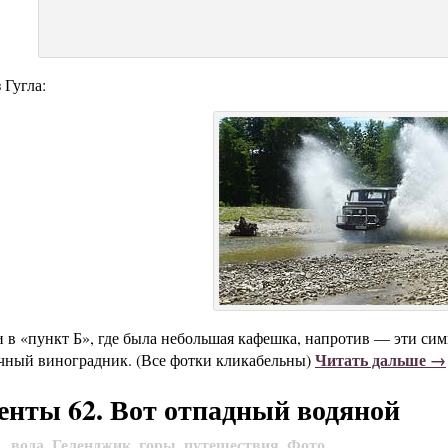
 Гугла:
в «пункт Б», где была небольшая кафешка, напротив — эти сим
Читать дальше →
чный виноградник. (Все фотки кликабельны)
нты 62. Вот отпадный водяной
вода
Геленджик
горы
путешествия
Фото
2
,
,
,
,