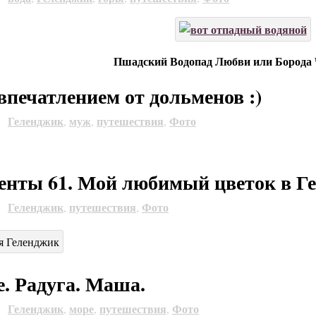
Пшадский Водопад Любви или Борода
впечатлением от дольменов :)
Геленджик
муж
путешествия
Фото
2
,
,
,
нты 61. Мой любимый цветок в Г
Геленджик
путешествия
Фото
2
,
,
. Радуга. Маша.
Геленджик
море
путешествия
Фото
2
,
,
,