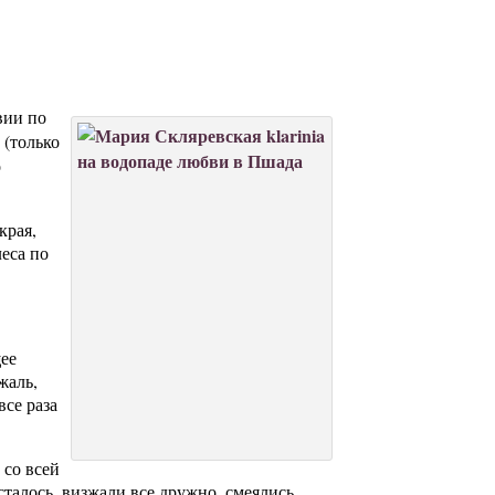
вии по
 (только
о
края,
еса по
ее
жаль,
все раза
 со всей
сталось, визжали все дружно, смеялись