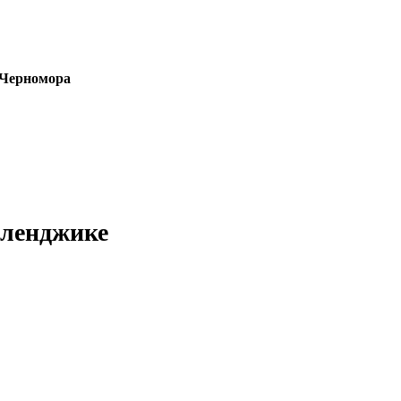
 Черномора
еленджике