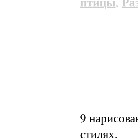
птицы
Ра
,
9 нарисова
стилях.