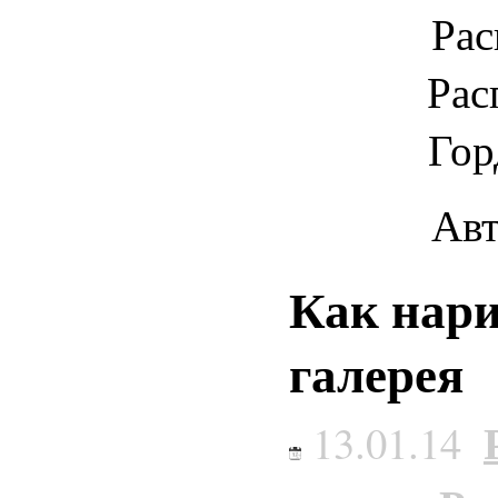
Рас
Рас
Гор
Авт
Как нари
галерея
13.01.14