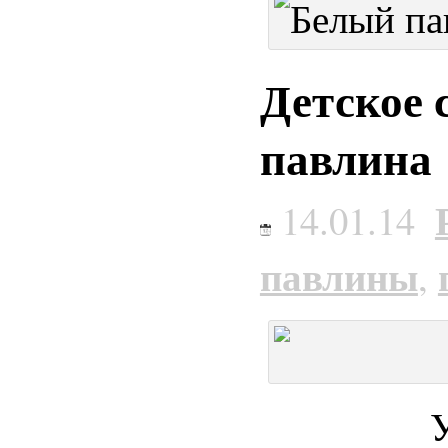
Детское 
павлина
14.01.14
павлины
,