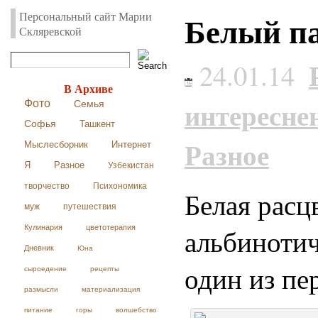
Белый па
Персональный сайт Марии
Скляревской
24.01.14
В Архиве
интересне
Фото
Семья
Софья
Ташкент
Разное
Мыслесборник
Интернет
Я
Разное
Узбекистан
творчество
Психономика
Белая расц
муж
путешествия
Кулинария
цветотерапия
альбинотич
Дневник
Юна
один из пе
сыроедение
рецепты
размысли
материализация
питание
горы
волшебство