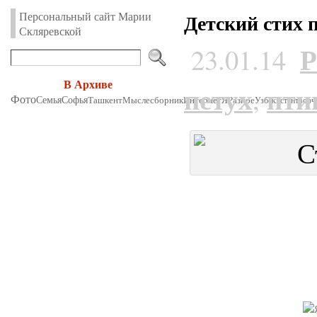
Персональный сайт Марии
Детский стих 
Скляревской
Р
23.01.14
В Архиве
петух
пти
,
Фото
Семья
Софья
Ташкент
Мыслесборник
Интернет
Я
Разное
Узбекистан
творч