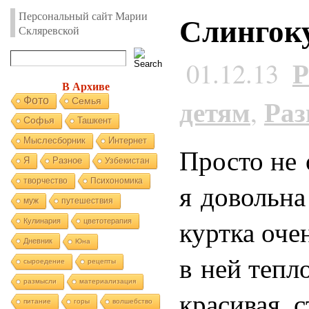
Слингок
Персональный сайт Марии
Скляревской
Р
01.12.13
В Архиве
детям
Раз
,
Фото
Семья
Софья
Ташкент
Мыслесборник
Интернет
Просто не 
Я
Разное
Узбекистан
творчество
Психономика
я довольна
муж
путешествия
куртка очен
Кулинария
цветотерапия
Дневник
Юна
в ней тепло
сыроедение
рецепты
размысли
материализация
красивая, 
питание
горы
волшебство