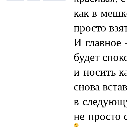
как в мешк
просто взя
И главное
будет спок
и носить 
снова вста
в следующу
не просто 