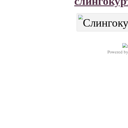
слингокур
Powered b