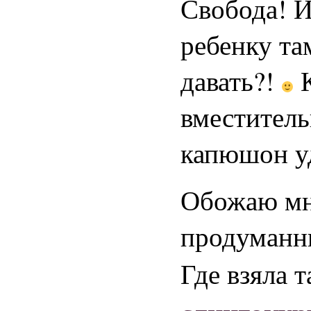
Свобода! И
ребенку та
давать?!
К
вместитель
капюшон у
Обожаю мн
продуманн
Где взяла 