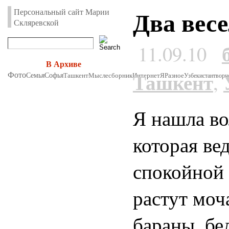
Два вес
Персональный сайт Марии
Скляревской
11.09.10
В Архиве
Ташкент
Фото
,
Семья
Софья
Ташкент
Мыслесборник
Интернет
Я
Разное
Узбекистан
творч
Я нашла в
которая ве
спокойной 
растут моч
бараны, б