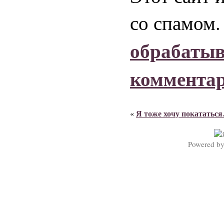
со спамом
обрабаты
коммента
Я тоже хочу покататьс
«
Powered b