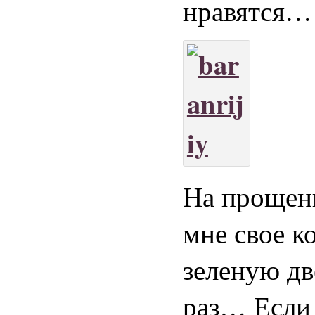
нравятся…
На прощен
мне свое к
зеленую дв
раз… Если 