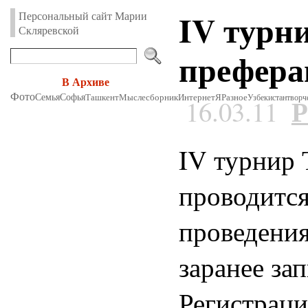
IV турн
Персональный сайт Марии
Скляревской
префера
В Архиве
Фото
Семья
Софья
Ташкент
Мыслесборник
Интернет
Я
Разное
Узбекистан
творч
Р
16.03.11
IV турнир 
проводится
проведения
заранее за
Регистраци