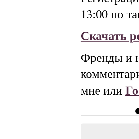
13:00 по т
Скачать ре
Френды и н
комментари
Го
мне или