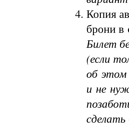
Копия ав
брони в 
Билет б
(если то
об этом 
и не ну
позаботи
сделать 