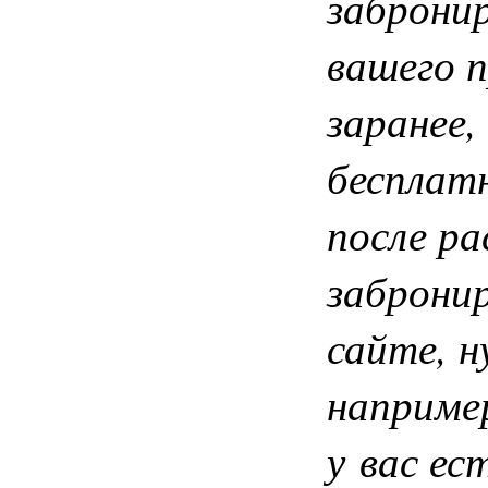
забронир
вашего п
заранее
бесплатн
после р
заброни
сайте, 
например
у вас ес