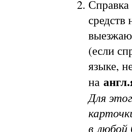
Справка
средств 
выезжаю
(если сп
языке, н
англ
на
Для этог
карточк
в любой 