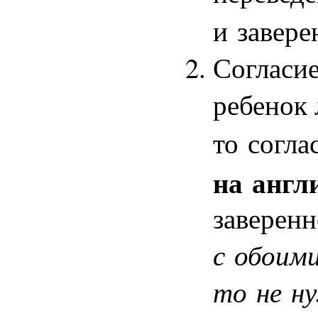
и завере
Согласие
ребенок 
то согла
на англ
заверенн
с обоим
то не н