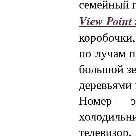
семейный п
View Point 
коробочки,
по лучам п
большой зе
деревьями 
Номер — эт
холодильн
телевизор,