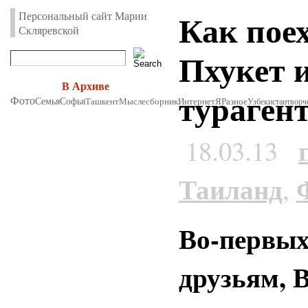
Как пое
Персональный сайт Марии
Скляревской
Пхукет 
В Архиве
турагент
Фото
Семья
Софья
Ташкент
Мыслесборник
Интернет
Я
Разное
Узбекистан
творч
18.03.13
Таиланд
,
Во-первых
друзьям, В