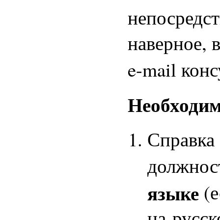
непосредст
наверное, 
e-mail кон
Необходим
Справка 
должнос
языке
(е
на русск