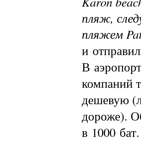
Karon
beac
пляж, сле
пляжем
Pa
и отправил
В аэропор
компаний т
дешевую (л
дороже). О
в 1000 бат