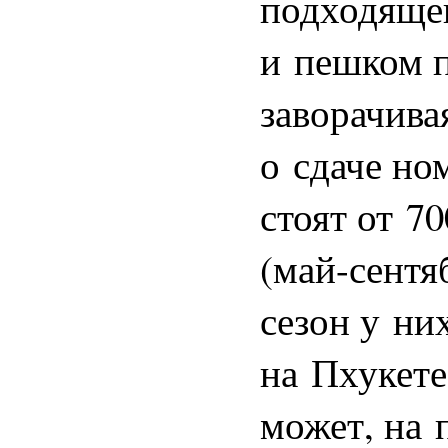
подходяще
и пешком п
заворачива
о сдаче но
стоят от 70
(май-сентя
сезон у ни
на Пхукете
может, на 