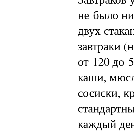
не было ни
двух стака
завтраки (
от 120 до 
каши, мюсл
сосиски, к
стандартны
каждый ден