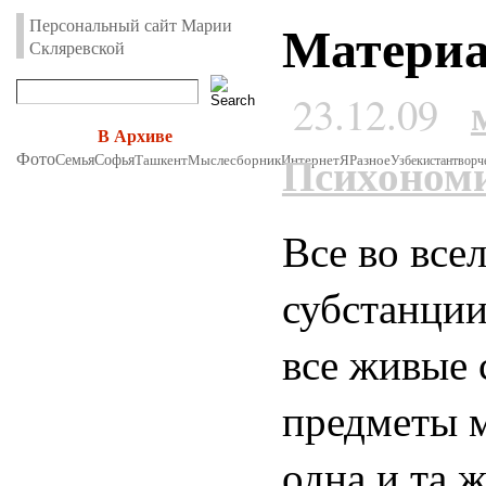
Материа
Персональный сайт Марии
Скляревской
23.12.09
В Архиве
Психоном
Фото
Семья
Софья
Ташкент
Мыслесборник
Интернет
Я
Разное
Узбекистан
творч
Все во все
субстанции
все живые 
предметы м
одна и та 