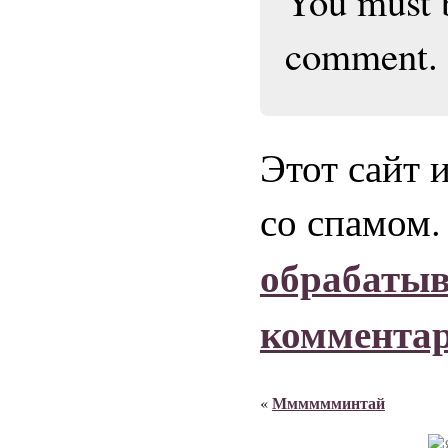
You must
comment.
Этот сайт 
со спамом
обрабаты
коммента
Мммммминтай
«