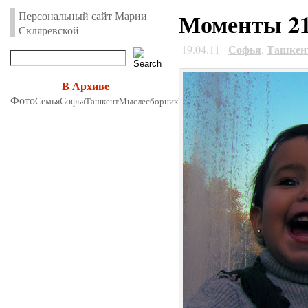
Моменты 21
Персональный сайт Марии
Скляревской
Софья
Ташкен
19.04.11
,
В Архиве
Фото
Семья
Софья
Ташкент
Мыслесборник
Интернет
Я
Разное
Узбекистан
творч