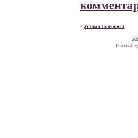
коммента
Устами Соненци 2
«
Powered b