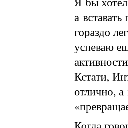
Я бы хотел
а вставать
гораздо ле
успеваю ещ
активности
Кстати, Ин
отлично, а
«превращае
Когда гово