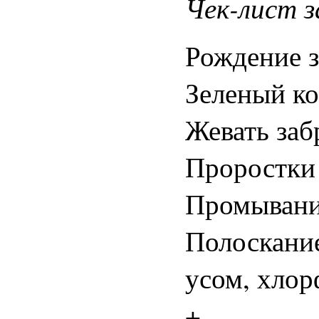
Чек-лист з
Рождение з
Зеленый ко
Жевать заб
Проростки 
Промывани
Полоскание
усом, хлор
+,