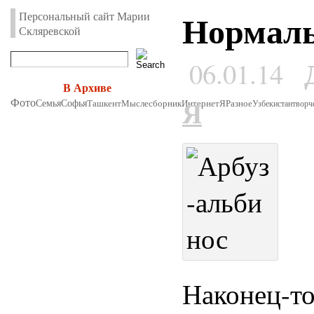
Нормаль
Персональный сайт Марии
Скляревской
06.01.14
В Архиве
Я
Фото
Семья
Софья
Ташкент
Мыслесборник
Интернет
Я
Разное
Узбекистан
творч
Наконец-то