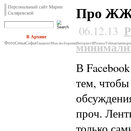
Про ЖЖ 
Персональный сайт Марии
Скляревской
Р
06.12.13
В Архиве
минимали
Фото
Семья
Софья
Ташкент
Мыслесборник
Интернет
Я
Разное
Узбекистан
творч
В Facebook 
тем, чтобы
обсуждения
проч. Лент
только сам