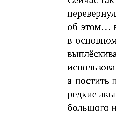
перевернул
об этом… к
в основно
выплёскива
использова
а постить 
редкие ак
большого н