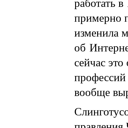
работать в
примерно п
изменила м
об Интерне
сейчас это
профессий 
вообще выр
Слинготусо
правления