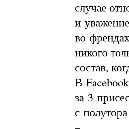
случае от
и уважение
во френдах
никого тол
состав, ко
В Facebook
за 3 присе
с полутора