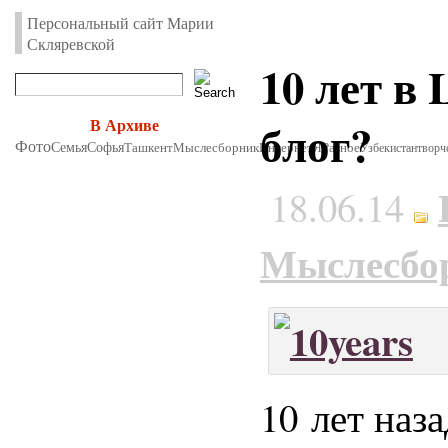
Персональный сайт Марии
Скляревской
10 лет в 
блог?
В Архиве
Фото
Семья
Софья
Ташкент
Мыслесборник
Интернет
Я
Разное
Узбекистан
творч
18.06.14
Мыслесбо
10 лет наза