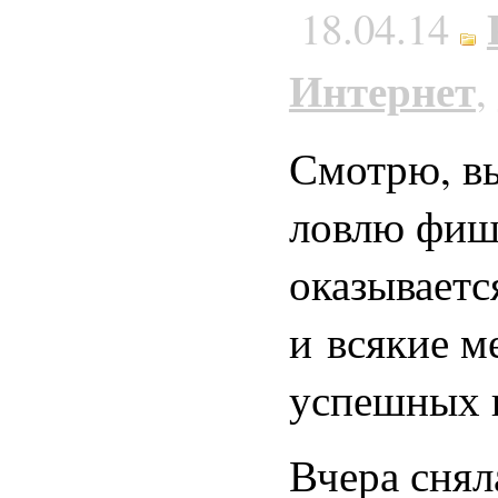
18.04.14
Интернет
,
Смотрю, в
ловлю фишк
оказываетс
и всякие м
успешных 
Вчера снял