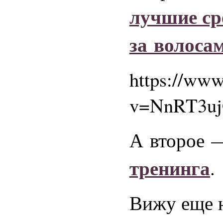
лучшие ср
за волосам
https://ww
v=NnRT3u
А второе 
тренинга
.
Вижу еще н