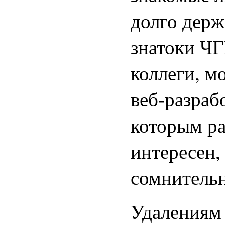
долго держ
знатоки Ч
коллеги, м
веб-разраб
которым р
интересен,
сомнительн
Удалениям 