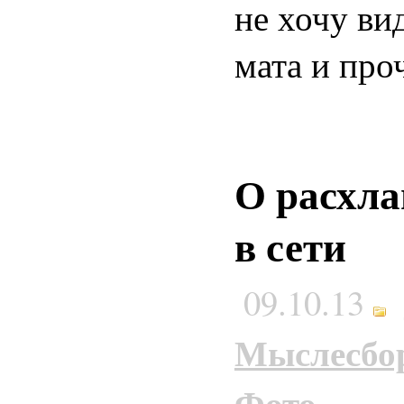
не хочу ви
мата и про
О расхла
в сети
09.10.13
Мыслесбо
Фото