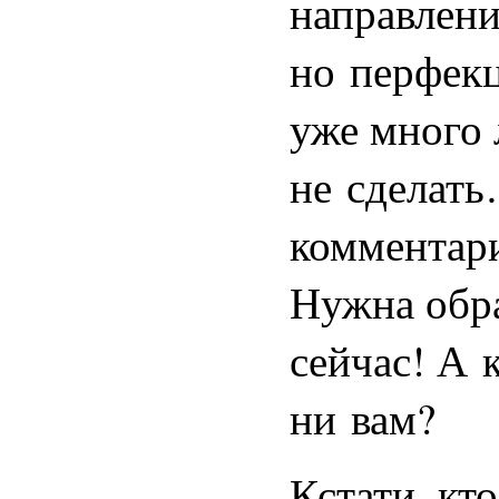
направлени
но перфек
уже много 
не сделат
комментари
Нужна обра
сейчас! А 
ни вам?
Кстати, кт