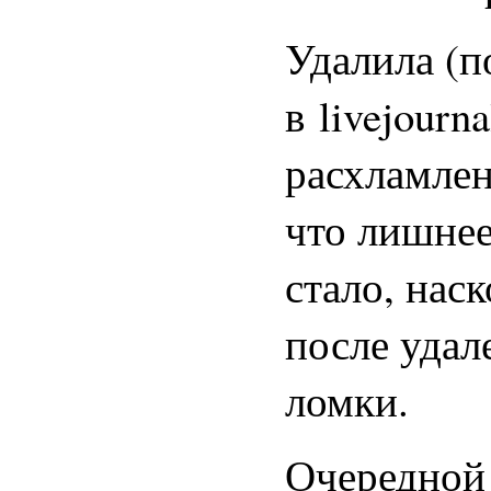
Удалила (п
в livejourn
расхламлен
что лишнее
стало, нас
после удал
ломки.
Очередной 