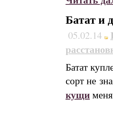
Батат и 
05.02.14
расстанов
Батат купл
сорт не зн
кущи
меня