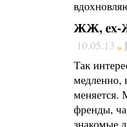
вдохновля
ЖЖ, ex-Ж
10.05.13
Так интере
медленно, 
меняется. 
френды, ча
знакомые л