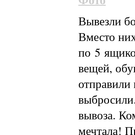
Вывезли б
Вместо них
по 5 ящико
вещей, обу
отправили
выбросили.
вывоза. Ко
мечтала! П