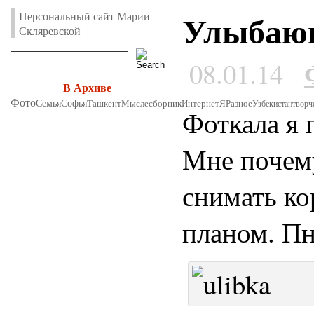
Улыбающ
Персональный сайт Марии
Скляревской
08.01.14
В Архиве
Фото
Семья
Софья
Ташкент
Мыслесборник
Интернет
Я
Разное
Узбекистан
творч
Фоткала я 
Мне почему
снимать ко
планом. Пн