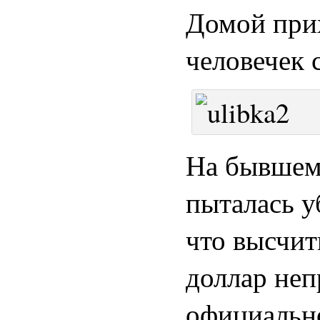
Домой прих
человечек 
На бывшем 
пыталась у
что высчит
доллар неп
официально