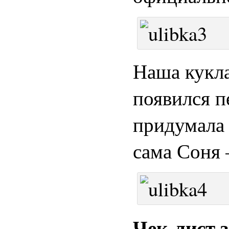
Наша кукла
появился п
придумала 
сама Соня
Чек-лист з