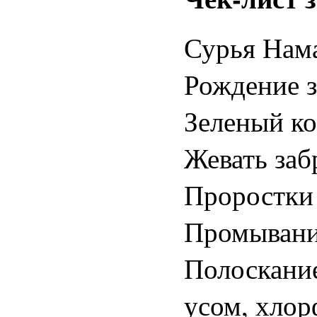
Сурья Нама
Рождение з
Зеленый ко
Жевать заб
Проростки 
Промывани
Полоскание
усом, хлор