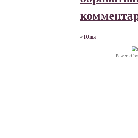
коммента
Юны
«
Powered b