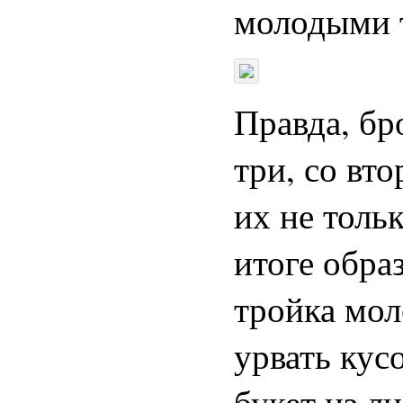
молодыми т
Правда, бро
три, со вто
их не толь
итоге обра
тройка мол
урвать кус
букет из л