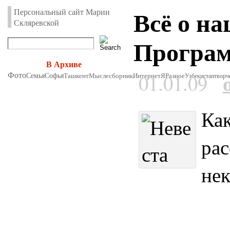
Всё о на
Персональный сайт Марии
Скляревской
Програм
В Архиве
Фото
01.01.09
Семья
Софья
Ташкент
Мыслесборник
Интернет
Я
Разное
Узбекистан
творч
Как
рас
не