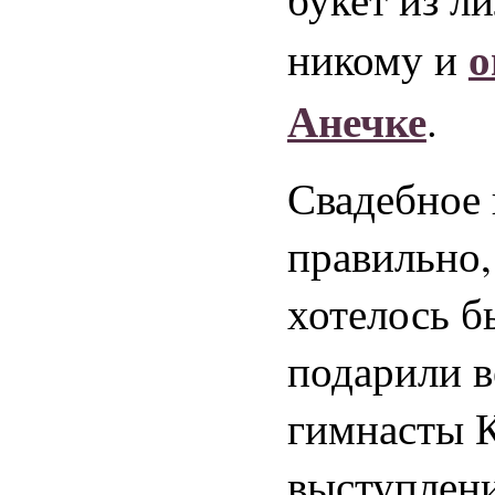
о
никому и
Анечке
.
Свадебное 
правильно,
хотелось б
подарили 
гимнасты К
выступлени