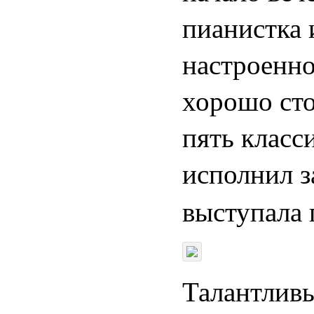
пианистка 
настроенно
хорошо сто
пять класс
исполнил з
выступала
Талантливы