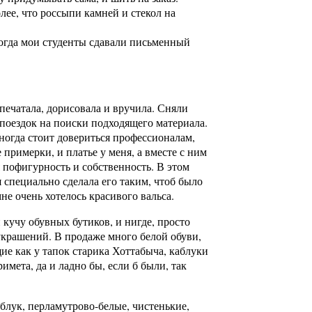
олее, что россыпи камней и стекол на
 когда мои студенты сдавали письменный
печатала, дорисовала и вручила. Сняли
поездок на поиски подходящего материала.
ногда стоит довериться профессионалам,
е примерки, и платье у меня, а вместе с ним
 пофигурность и собственность. В этом
я специально сделала его таким, чтоб было
мне очень хотелось красивого вальса.
 кучу обувных бутиков, и нигде, просто
 украшений. В продаже много белой обуви,
е как у тапок старика Хоттабыча, каблуки
имета, да и ладно бы, если б были, так
блук, перламутрово-белые, чистенькие,