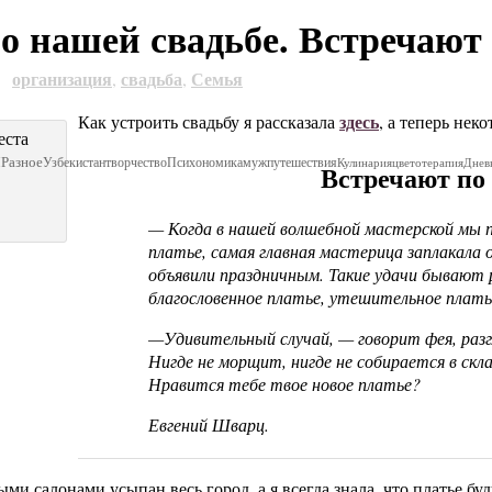
 о нашей свадьбе. Встречают 
организация
свадьба
Семья
9
,
,
здесь
Как устроить свадьбу я рассказала
, а теперь не
Я
Разное
Узбекистан
творчество
Психономика
муж
путешествия
Кулинария
цветотерапия
Днев
Встречают по 
— Когда в нашей волшебной мастерской мы 
платье, самая главная мастерица заплакала 
объявили праздничным. Такие удачи бывают 
благословенное платье, утешительное платье
—Удивительный случай, — говорит фея, разг
Нигде не морщит, нигде не собирается в скла
Нравится тебе твое новое платье?
Евгений Шварц.
ми салонами усыпан весь город, а я всегда знала, что платье буд