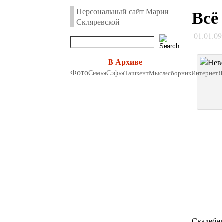
Всё
Персональный сайт Марии
Скляревской
01.01.0
В Архиве
Фото
Семья
Софья
Ташкент
Мыслесборник
Интернет
Свадебны