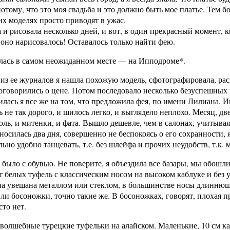
отому, что это моя свадьба и это должно быть мое платье. Тем б
х моделях просто приводят в ужас.
 и рисовала несколько дней, и вот, в один прекрасный момент,
 оно нарисовалось! Оставалось только найти фею.
лась в самом неожиданном месте — на Ипподроме*.
из ее журналов я нашла похожую модель, сфотографировала, рас
оговорились о цене. Потом последовало несколько безуспешных 
лась я все же на том, что предложила фея, по имени Лилиана. И
ь не так дорого, и шилось легко, и выглядело неплохо. Месяц, дв
ль, и митенки, и фата. Вышло дешевле, чем в салонах, учитывая
 носилась два дня, совершенно не беспокоясь о его сохранности, 
ьно удобно танцевать, т.е. без шлейфа и прочих неудобств, т.к. 
было с обувью. Не поверите, я объездила все базары, мы обошли
т белых туфель с классическим носом на высоком каблуке и без
на увешана металлом или стеклом, в большинстве носы длиннющи
Или босоножки, точно такие же. В босоножках, говорят, плохая пр
сто нет.
волшебные турецкие туфельки на алайском. Маленькие, 10 см ка