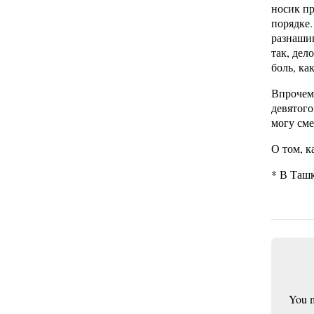
носик пр
порядке.
разнашив
так, дел
боль, ка
Впрочем,
девятого
могу сме
О том, к
* В Ташк
You 