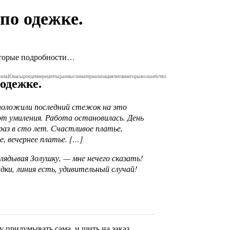
по одежке.
которые подробности…
ник
Юна
сыроедение
рецепты
размысли
материализация
питание
горы
волшебство
одежке.
положили последний стежок на это
от умиления. Работа остановилась. День
раз в сто лет. Счастливое платье,
, вечернее платье. […]
лядывая Золушку, — мне нечего сказать!
дки, линия есть, удивительный случай!
у придумывать сама, и шить на заказ.