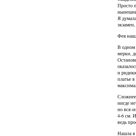
Просто п
нынешни
Я думала
экзамен,
Фея наш
В одном 
мерки, д
Останови
оказалос
и ридикю
платье я
максимал
Сложнее 
нигде не
но вся о
4-6 см. 
ведь про
Нашла я 