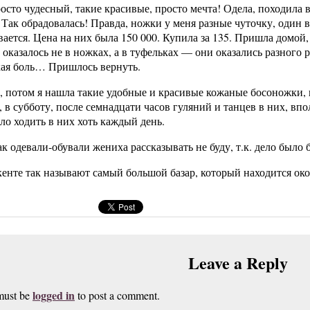
осто чудесный, такие красивые, просто мечта! Одела, походила в
 Так обрадовалась! Правда, ножки у меня разные чуточку, один 
ается. Цена на них была 150 000. Купила за 135. Пришла домой,
о оказалось не в ножках, а в туфельках — они оказались разного
кая боль… Пришлось вернуть.
 потом я нашла такие удобные и красивые кожаные босоножки,
, в субботу, после семнадцати часов гуляний и танцев в них, вп
ло ходить в них хоть каждый день.
ак одевали-обували жениха рассказывать не буду, т.к. дело было б
енте так называют самый большой базар, который находится ок
Leave a Reply
logged in
must be
to post a comment.