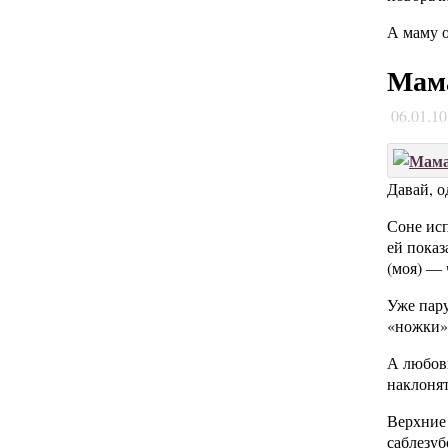
А маму о
Мама
06.01.1
Давай, о
Соне исп
ей показ
(моя) — 
Уже пару
«ножки» 
А любовь
наклонят
Верхние 
саблезуб