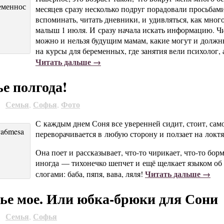
месяцев сразу несколько подруг порадовали просьбами
вспоминать, читать дневники, и удивляться, как много 
малыш 1 июля. И сразу начала искать информацию. Чит
можно и нельзя будущим мамам, какие могут и долж
на курсы для беременных, где занятия вели психолог,
Читать дальше →
е полгода!
Семья
Софья
Фото
9
,
,
С каждым днем Соня все уверенней сидит, стоит, сам
переворачивается в любую сторону и ползает на локтя
Она поет и рассказывает,
что-то
чирикает,
что-то
борм
иногда — тихонечко шепчет и ещё щелкает языком об 
Читать дальше →
слогами: баба, пяпя, вава, ляля!
е мое. Или юбка-брюки для Сони
Семья
Софья
9
,