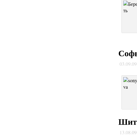
Софь
03.09.0
Шить
13.08.0