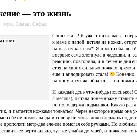
ение — это жизнь
муж
Семья
Софья
9
,
,
Соня встала! Я уже отвизжалась, теперь
к маме с папой, встала на ножки, отпу
на нас: ну как вам?! Я просто обалдела
впервые сама хлопнула в ладошки, и, 
реакцию, повторила, и в течение дня еще
стоя на своих сильных ножках прямо и 
еще и аплодировать стала!
Конечно, 
на попу и тут же обратно — на ножки 
И каждый день
что-нибудь
новенькое! 
5 месяца), я стала понемножку ставить 
по полу, держа подмышки.
Как-то
раз я
ик, и пытается ножками толкаться. Через некоторое время она у
ми себе не помогала, да и голову не могла долго держать поднят
же проползти
метр-два
еле-еле
помогая себе ручками. Но любимы
оставить ее вертикально, тут же улыбка до ушей, и ножками
топ