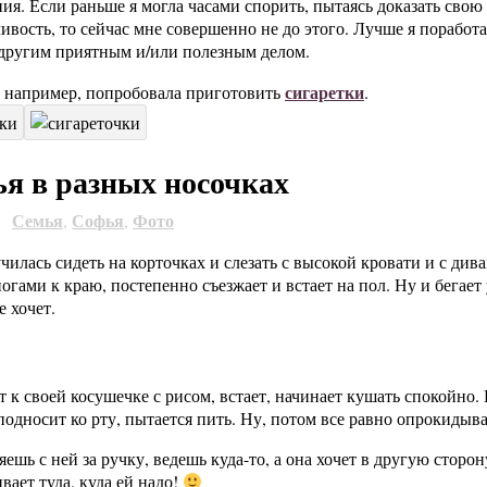
ия. Если раньше я могла часами спорить, пытаясь доказать сво
ивость, то сейчас мне совершенно не до этого. Лучше я поработ
 другим приятным и/или полезным делом.
сигаретки
, например, попробовала приготовить
.
я в разных носочках
Семья
Софья
Фото
0
,
,
чилась сидеть на корточках и слезать с высокой кровати и с див
огами к краю, постепенно съезжает и встает на пол. Ну и бегает
е хочет.
 к своей косушечке с рисом, встает, начинает кушать спокойно.
 подносит ко рту, пытается пить. Ну, потом все равно опрокидыв
яешь с ней за ручку, ведешь куда-то, а она хочет в другую сторон
вает туда, куда ей надо!