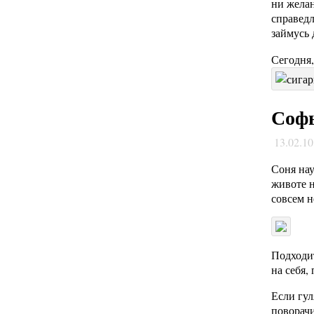
ни желан
справедл
займусь
Сегодня
Софь
13.02.1
Соня нау
животе н
совсем н
Подходит
на себя,
Если гул
поворачи