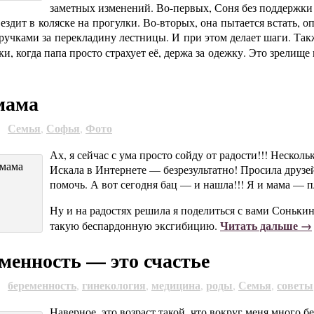
заметных изменений. Во-первых, Соня без поддержки с
 ездит в коляске на прогулки. Во-вторых, она пытается встать, оп
ручками за перекладину лестницы. И при этом делает шаги. Так
и, когда папа просто страхует её, держа за одежку. Это зрелищ
мама
Семья
Софья
Фото
9
,
,
Ах, я сейчас с ума просто сойду от радости!!! Несколь
Искала в Интернете — безрезультатно! Просила друзе
помочь. А вот сегодня бац — и нашла!!! Я и мама — п
Ну и на радостях решила я поделиться с вами Сонькин
Читать дальше →
такую беспардонную эксгибицию.
менность — это счастье
беременность
гинекология
медицина
роды
Семья
советы
9
,
,
,
,
,
Наверное, это возраст такой, что вокруг меня много 