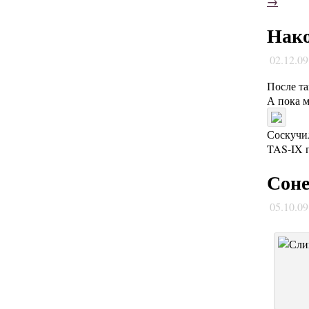
→
Нако
02.12.0
После та
А пока м
Соскучил
TAS-IX п
Соне
05.10.0