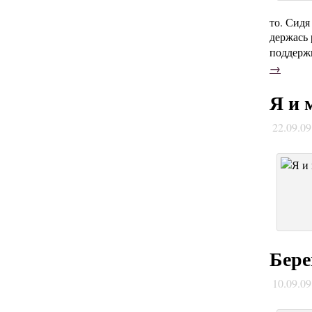
то. Сидя
держась 
поддержк
→
Я и 
22.09.0
Бере
10.09.0