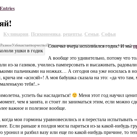
Entries
яй!
Кулинария
Психономика
рецепты
Семья
Софья
0
,
,
,
,
п
Я
Разное
Узбекистан
Сонечке вчера исполнился годик! И мы
творчество
Психономика
муж
путешествия
Кулинария
цветотерапия
Днев
А вообще это удивительно, потому что то
ли из-за газиков, учились памперсовать и высаживать, радовал
кими пальчиками на ножках… А сегодня она уже носилась в но
, крича им «асисяй»! А моя бабушка сказала на это: «да что там,
маленькую тебя!..»
молетна, успеть бы насладиться!
Меня этот год научил ценит
омент, чем я занята, и стоит ли заниматься этим, если можно сде
олее важное и полезное вообще.
, когда мои гормоны уравновесились и я перестала испытывать «
нее. Если раньше я полдня могла париться из-за какой-нибудь гру
то уронил и разбил вазу или еще по какой-нибудь причине, то теп