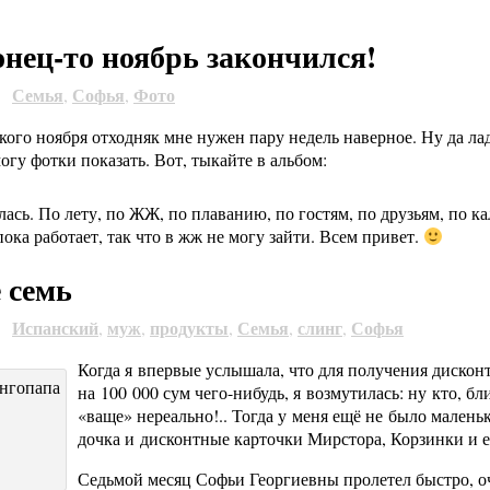
нец-то ноябрь закончился!
Семья
Софья
Фото
9
,
,
кого ноября отходняк мне нужен пару недель наверное. Ну да ладн
огу фотки показать. Вот, тыкайте в альбом:
ась. По лету, по ЖЖ, по плаванию, по гостям, по друзьям, по
ока работает, так что в жж не могу зайти. Всем привет.
 семь
Испанский
муж
продукты
Семья
слинг
Софья
9
,
,
,
,
,
Когда я впервые услышала, что для получения дисконтн
на 100 000 сум чего-нибудь, я возмутилась: ну кто, б
«ваще» нереально!.. Тогда у меня ещё не было малень
дочка и дисконтные карточки Мирстора, Корзинки и 
Седьмой месяц Софьи Георгиевны пролетел быстро, о