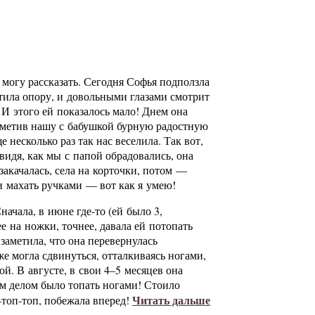
 могу рассказать. Сегодня Софья подползла
стила опору, и довольными глазами смотрит
! И этого ей показалось мало! Днем она
заметив нашу с бабушкой бурную радостную
 несколько раз так нас веселила. Так вот,
видя, как мы с папой обрадовались, она
закачалась, села на корточки, потом —
и махать ручками — вот как я умею!
Сначала, в июне
где-то
(ей было 3,
ее на ножки, точнее, давала ей потопать
 заметила, что она перевернулась
же могла сдвинуться, отталкиваясь ногами,
ой. В августе, в свои 4–5 месяцев она
м делом было топать ногами! Стоило
Читать дальше
-топ-топ
, побежала вперед!