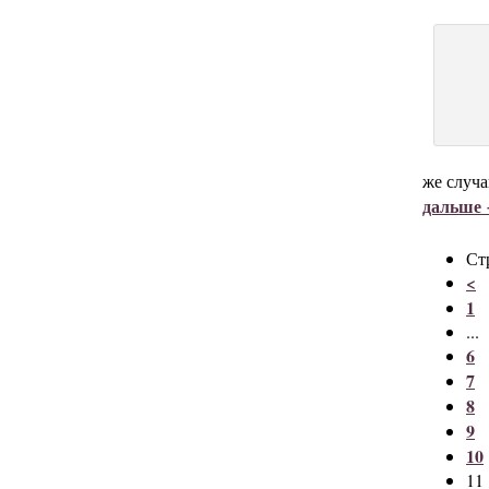
же случа
дальше
Ст
<
1
...
6
7
8
9
10
11