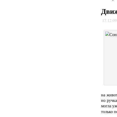
Движ
17.12.0
на живот
но ручка
могла у
только п