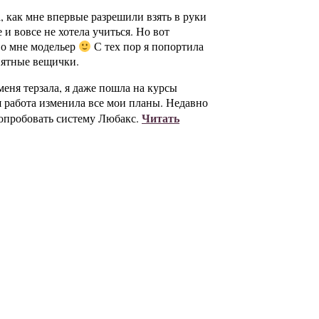
а, как мне впервые разрешили взять в руки
е и вовсе не хотела учиться. Но вот
во мне модельер
С тех пор я попортила
анятные вещички.
еня терзала, я даже пошла на курсы
 работа изменила все мои планы. Недавно
Читать
попробовать систему Любакс.