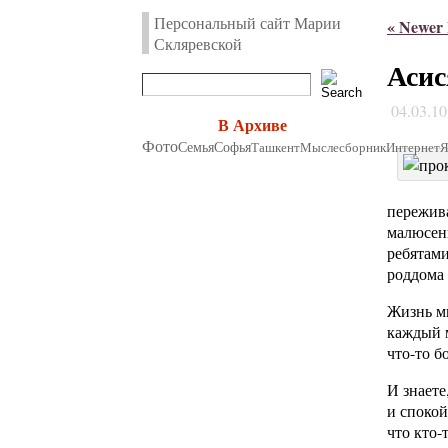
Персональный сайт Марии
« Newer 
Скляревской
Асис
04.03.1
В Архиве
Фото
Семья
Софья
Ташкент
Мыслесборник
Интернет
пережива
малюсень
ребятами
роддома 
Жизнь ми
каждый м
что-то б
И знаете
и спокой
что кто-