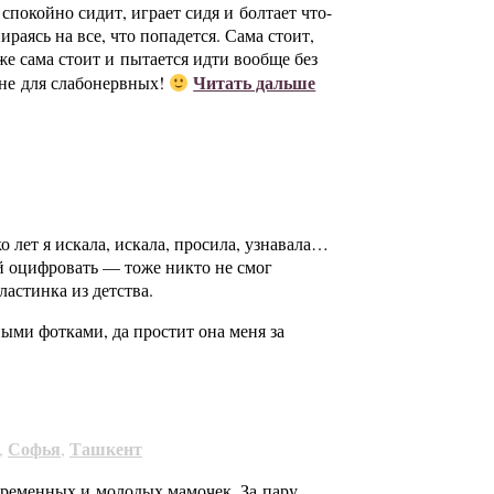
покойно сидит, играет сидя и болтает что-
ираясь на все, что попадется. Сама стоит,
же сама стоит и пытается идти вообще без
Читать дальше
е не для слабонервных!
ко лет я искала, искала, просила, узнавала…
й оцифровать — тоже никто не смог
ластинка из детства.
ыми фотками, да простит она меня за
Софья
Ташкент
,
,
беременных и молодых мамочек. За пару