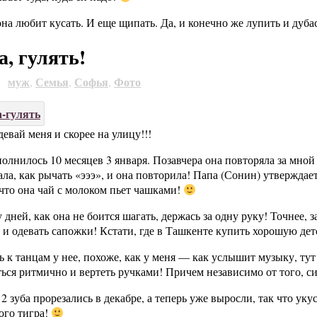
на любит кусать. И еще щипать. Да, и конечно же лупить и дуба
, гулять!
муж
Семья
Софья
Фото
0
,
,
,
девай меня и скорее на улицу!!!
олнилось 10 месяцев 3 января. Позавчера она повторяла за мной 
ала, как рычать «эээ», и она повторила! Папа (Сонин) утверждает
что она чай с молоком пьет чашками!
 дней, как она не боится шагать, держась за одну руку! Точнее, 
и одевать сапожки! Кстати, где в Ташкенте купить хорошую дет
 к танцам у нее, похоже, как у меня — как услышит музыку, тут
ься ритмично и вертеть ручками! Причем независимо от того, си
2 зуба прорезались в декабре, а теперь уже выросли, так что укус
ого тигра!