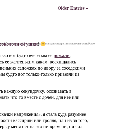
Older Entries »
рокололи ей ушки
!
ник
Юна
сыроедение
рецепты
размысли
материализация
питание
горы
волшебство
рожали
лько вот будто вчера мы ее
,
ись ее желтеньким какам, восхищались
веньких сапожках по двору за соседскими
 мы будто вот только-только привезли из
ь каждую секундочку, осознавать в
лать что-то вместе с дочей, для нее или
скачки напряжения», я стала куда разумнее
бости кассирши или тролля, или из-за того,
ерь у меня нет на это ни времени, ни сил,